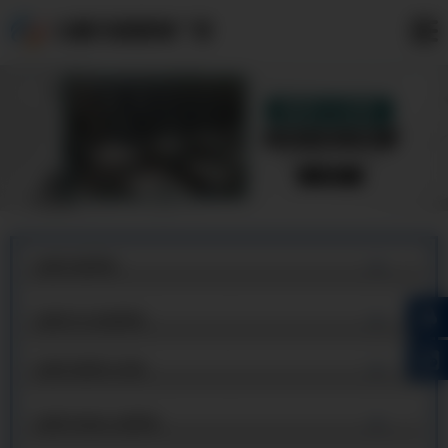
北戴河避雷墩厂家
北戴河避雷墩
北戴河水泥避雷墩
北戴河避雷水泥墩
北戴河混凝土避雷墩