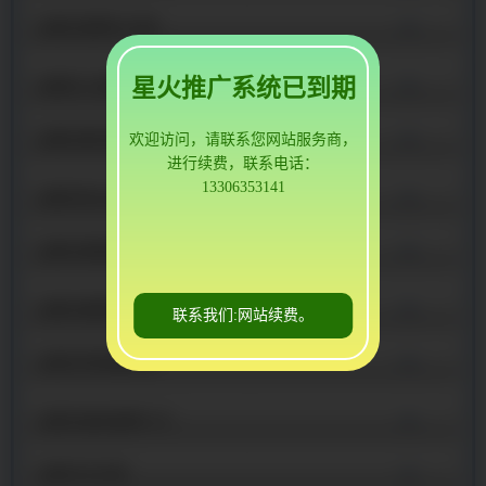
北戴河避雷针支墩
星火推广系统已到期
北戴河三角避雷卡子
北戴河屋顶防雷墩
欢迎访问，请联系您网站服务商，
进行续费，联系电话：
13306353141
北戴河防水避雷墩
北戴河避雷座
北戴河避雷支架
联系我们:网站续费。
北戴河桥墩避雷墩
北戴河扁铁避雷卡子
北戴河光伏墩