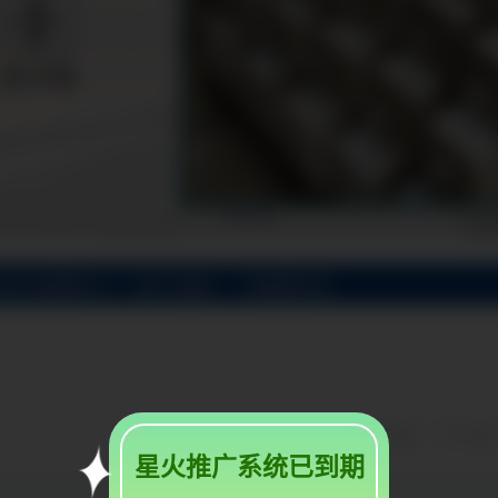
>
>
国水泥避雷墩公司
宁国产品展示
宁国避雷支架
首页
上一页
下一页
星火推广系统已到期