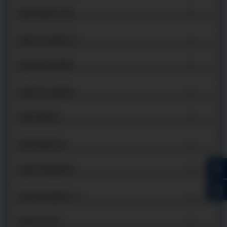
北戴河避雷针支墩
北戴河三角避雷卡子
北戴河屋顶防雷墩
北戴河防水避雷墩
北戴河避雷座
北戴河避雷支架
北戴河桥墩避雷墩
北戴河扁铁避雷卡子
北戴河光伏墩